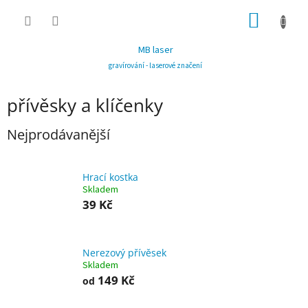
Přejít
NÁKUP
na
obsah
KOŠÍK
MB laser
gravírování - laserové značení
přívěsky a klíčenky
Nejprodávanější
Hrací kostka
Skladem
39 Kč
Nerezový přívěsek
Skladem
149 Kč
od