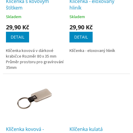
d
Klíčenka s kovovým
Klíčenka - eloxovaný
u
štítkem
hliník
k
Skladem
Skladem
t
29,90 Kč
29,90 Kč
ů
DETAIL
DETAIL
Klíčenka kovová v dárkové
Klíčenka - eloxovaný hliník
krabičce Rozměr 80 x 35 mm
Průměr prostoru pro gravírování
35mm
Klíčenka kovová -
Klíčenka kulatá