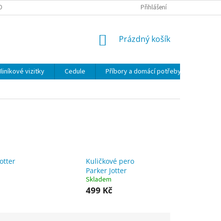
OBNÍCH ÚDAJŮ
Přihlášení
NÁKUPNÍ
Prázdný košík
KOŠÍK
liníkové vizitky
Cedule
Příbory a domácí potřeby
Sklen
otter
Kuličkové pero
Parker Jotter
Skladem
499 Kč