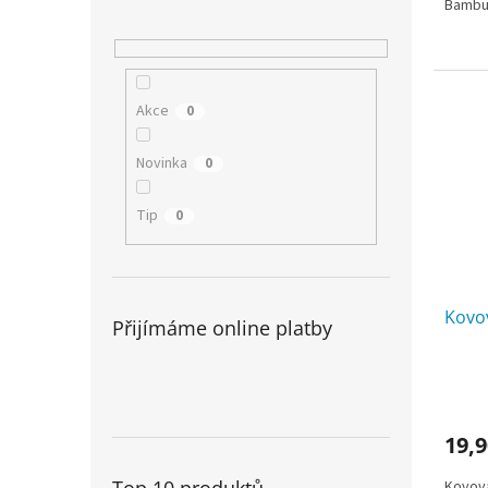
Bambu
Akce
0
Novinka
0
Tip
0
Kovov
Přijímáme online platby
19,9
Top 10 produktů
Kovová