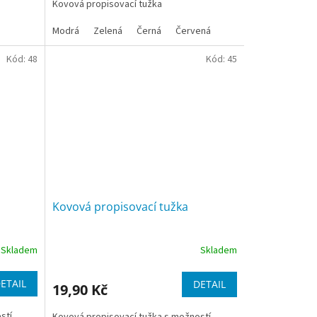
Kovová propisovací tužka
Modrá
Zelená
Černá
Červená
Kód:
48
Kód:
45
Kovová propisovací tužka
Skladem
Skladem
ETAIL
DETAIL
19,90 Kč
stí
Kovová propisovací tužka s možností