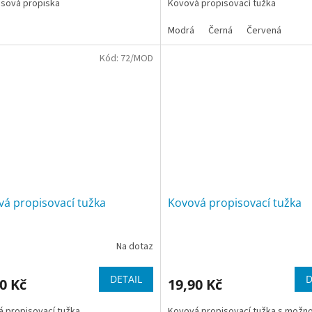
sová propiska
Kovová propisovací tužka
Modrá
Černá
Červená
Kód:
72/MOD
á propisovací tužka
Kovová propisovací tužka
Na dotaz
DETAIL
D
0 Kč
19,90 Kč
 propisovací tužka
Kovová propisovací tužka s možno