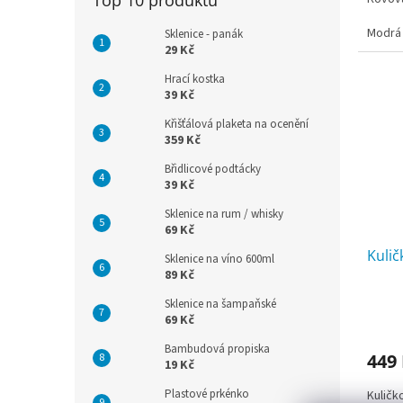
Modrá
Sklenice - panák
29 Kč
Hrací kostka
39 Kč
Křišťálová plaketa na ocenění
359 Kč
Břidlicové podtácky
39 Kč
Sklenice na rum / whisky
69 Kč
Kulič
Sklenice na víno 600ml
89 Kč
Sklenice na šampaňské
69 Kč
Bambudová propiska
449
19 Kč
Plastové prkénko
Kuličk