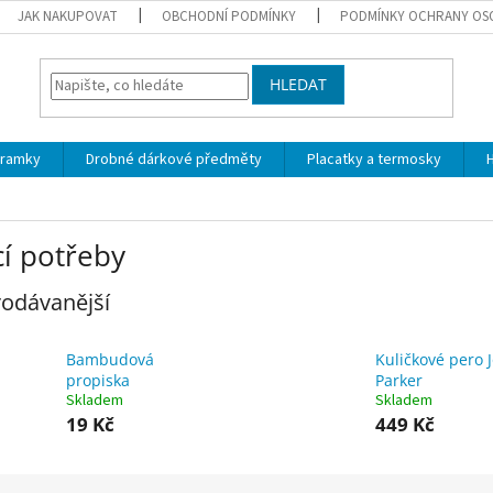
JAK NAKUPOVAT
OBCHODNÍ PODMÍNKY
PODMÍNKY OCHRANY OS
HLEDAT
áramky
Drobné dárkové předměty
Placatky a termosky
H
cí potřeby
odávanější
Bambudová
Kuličkové pero J
propiska
Parker
Skladem
Skladem
19 Kč
449 Kč