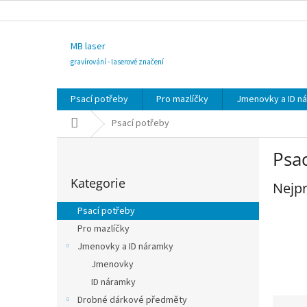
Přejít
na
obsah
MB laser
gravírování - laserové značení
Psací potřeby
Pro mazlíčky
Jmenovky a ID n
Domů
Psací potřeby
P
Psa
o
Přeskočit
s
Kategorie
kategorie
Nejpr
t
r
Psací potřeby
a
Pro mazlíčky
n
Jmenovky a ID náramky
n
í
Jmenovky
p
ID náramky
a
Ř
Drobné dárkové předměty