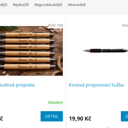
nější
Nejdražší
Nejprodávanější
Abecedně
Kód:
328
Kó
udová propiska
Kovová propisovací tužka
Skladem
DETAIL
D
č
19,90 Kč