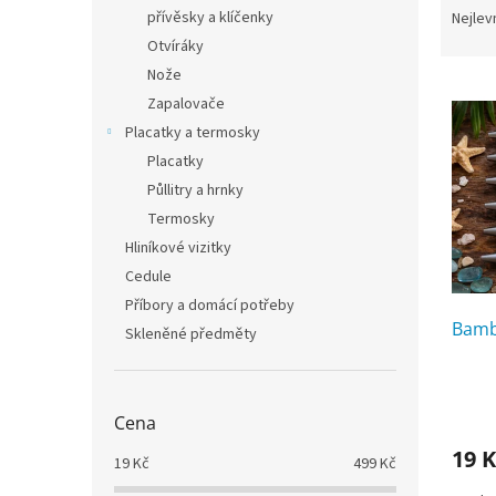
n
a
přívěsky a klíčenky
Nejlev
e
z
Otvíráky
l
e
Nože
V
n
Zapalovače
ý
í
Placatky a termosky
p
p
i
r
Placatky
s
o
Půllitry a hrnky
p
d
Termosky
r
u
Hliníkové vizitky
o
k
Cedule
d
t
u
ů
Příbory a domácí potřeby
Bamb
k
Skleněné předměty
t
ů
Cena
19 K
19
Kč
499
Kč