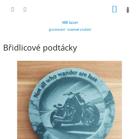
Přejít
NÁKUP
na
obsah
KOŠÍK
MB laser
gravírování - laserové značení
Břidlicové podtácky