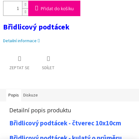
Přidat do košíku
Břidlicový podtácek
Detailní informace
ZEPTAT SE
SDÍLET
Popis
Diskuze
Detailní popis produktu
Břidlicový podtácek - čtverec 10x10cm
Břidlicový podtácek - kulatý o průměru