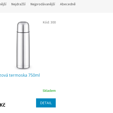
nější
Nejdražší
Nejprodávanější
Abecedně
Kód:
300
zová termoska 750ml
Skladem
DETAIL
 Kč