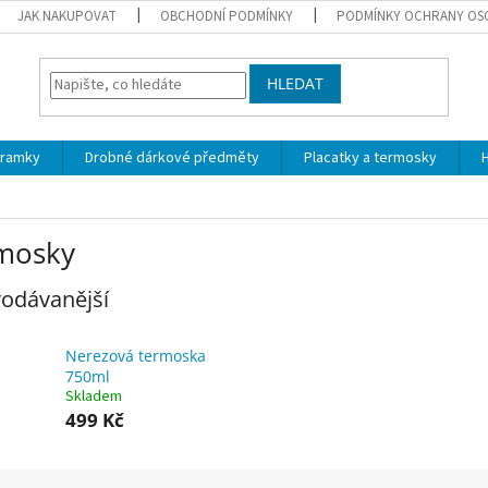
JAK NAKUPOVAT
OBCHODNÍ PODMÍNKY
PODMÍNKY OCHRANY OS
HLEDAT
áramky
Drobné dárkové předměty
Placatky a termosky
H
mosky
odávanější
Nerezová termoska
750ml
Skladem
499 Kč