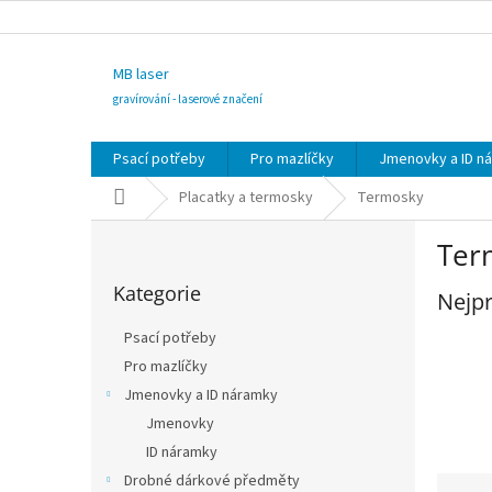
Přejít
na
obsah
MB laser
gravírování - laserové značení
Psací potřeby
Pro mazlíčky
Jmenovky a ID n
Domů
Placatky a termosky
Termosky
P
Ter
o
Přeskočit
s
Kategorie
kategorie
Nejpr
t
r
Psací potřeby
a
Pro mazlíčky
n
Jmenovky a ID náramky
n
í
Jmenovky
p
ID náramky
a
Ř
Drobné dárkové předměty