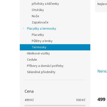
n
a
přívěsky a klíčenky
Nejlev
e
z
Otvíráky
l
e
Nože
V
n
Zapalovače
ý
í
Placatky a termosky
p
p
i
r
Placatky
s
o
Půllitry a hrnky
p
d
Termosky
r
u
Hliníkové vizitky
o
k
Cedule
d
t
u
ů
Příbory a domácí potřeby
k
Nere
Skleněné předměty
t
ů
Cena
499
499
Kč
500
Kč