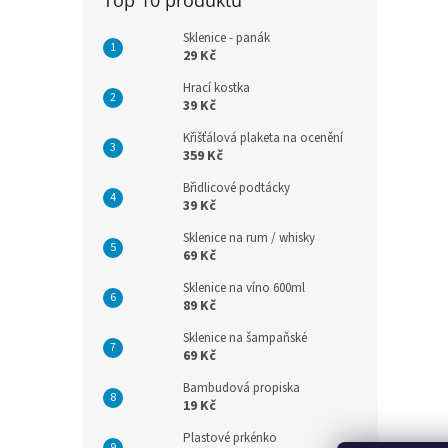
Sklenice - panák
29 Kč
Hrací kostka
39 Kč
Křišťálová plaketa na ocenění
359 Kč
Břidlicové podtácky
39 Kč
Sklenice na rum / whisky
69 Kč
Sklenice na víno 600ml
89 Kč
Sklenice na šampaňské
69 Kč
Bambudová propiska
19 Kč
Plastové prkénko