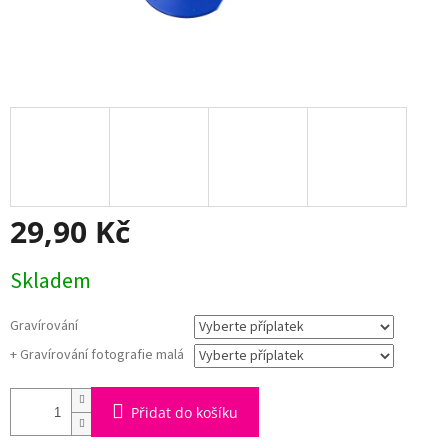
29,90 Kč
Měrná
Skladem
cena:
Gravírování
+ Gravírování fotografie malá
Přidat do košíku