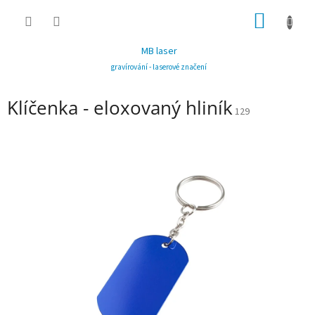
Přejít
NÁKUP
na
obsah
KOŠÍK
MB laser
gravírování - laserové značení
Klíčenka - eloxovaný hliník
129