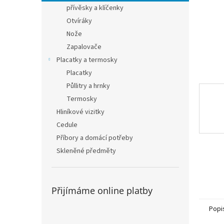
n
přívěsky a klíčenky
e
Otvíráky
l
Nože
Zapalovače
Placatky a termosky
Placatky
Půllitry a hrnky
Termosky
Hliníkové vizitky
Cedule
Příbory a domácí potřeby
Skleněné předměty
Přijímáme online platby
Popi