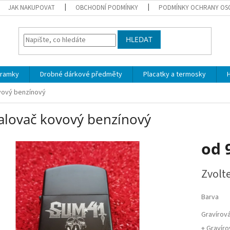
JAK NAKUPOVAT
OBCHODNÍ PODMÍNKY
PODMÍNKY OCHRANY OS
HLEDAT
áramky
Drobné dárkové předměty
Placatky a termosky
H
vový benzínový
alovač kovový benzínový
od
Měrná
Zvolt
cena:
Barva
Gravírová
+ Gravíro