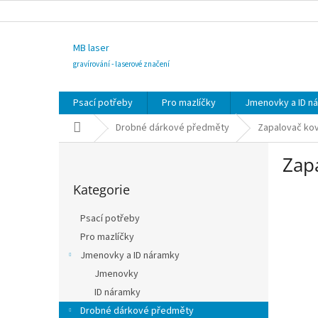
Přejít
na
obsah
MB laser
gravírování - laserové značení
Psací potřeby
Pro mazlíčky
Jmenovky a ID n
Domů
Drobné dárkové předměty
Zapalovač ko
P
Zap
o
Přeskočit
s
Kategorie
kategorie
t
r
Psací potřeby
a
Pro mazlíčky
n
Jmenovky a ID náramky
n
í
Jmenovky
p
ID náramky
a
Drobné dárkové předměty