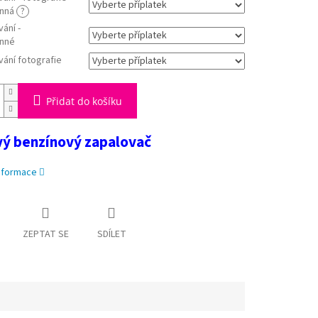
anná
?
vání -
nné
vání fotografie
Přidat do košíku
ý benzínový zapalovač
informace
ZEPTAT SE
SDÍLET