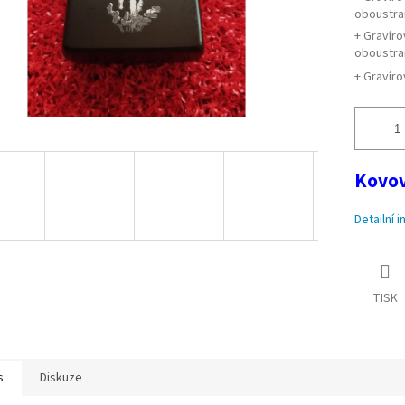
oboustr
+ Gravíro
oboustra
+ Gravíro
Kovov
Detailní 
TISK
s
Diskuze