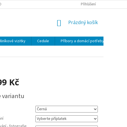
OBNÍCH ÚDAJŮ
Přihlášení
NÁKUPNÍ
Prázdný košík
KOŠÍK
liníkové vizitky
Cedule
Příbory a domácí potřeby
Sklen
99 Kč
e variantu
ní
vání - fotografie