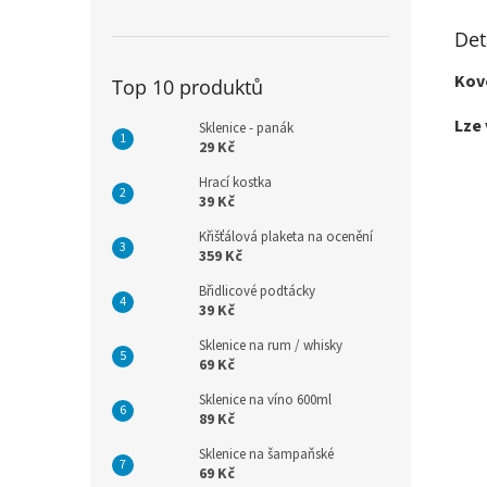
Det
Kov
Top 10 produktů
Lze 
Sklenice - panák
29 Kč
Hrací kostka
39 Kč
Křišťálová plaketa na ocenění
359 Kč
Břidlicové podtácky
39 Kč
Sklenice na rum / whisky
69 Kč
Sklenice na víno 600ml
89 Kč
Sklenice na šampaňské
69 Kč