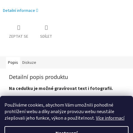
Detailní informace
ZEPTAT SE
SDÍLET
Popis
Diskuze
Detailní popis produktu
Na cedulku je možné gravírovat text i fotografii.
Používáme cookies, abychom Vám umožnili pohodlné
prohlížení webu a díky analýze provozu webu neustále
zlepšovali jeho funkce, výkon a použitelnost.
Více informací
Z
á