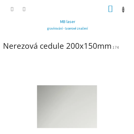
Přejít
NÁKUP
na
obsah
KOŠÍK
MB laser
gravírování - laserové značení
Nerezová cedule 200x150mm
174