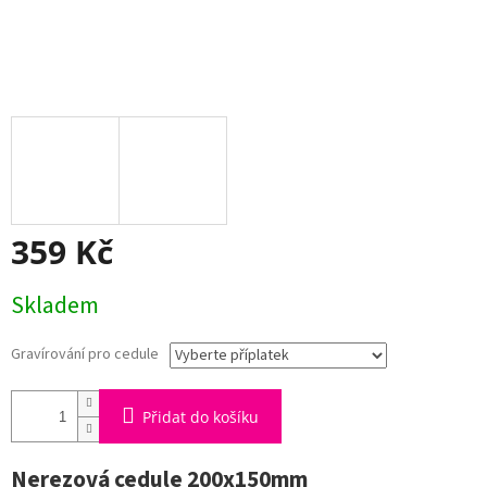
359 Kč
Měrná
Skladem
cena:
Gravírování pro cedule
Přidat do košíku
Nerezová cedule 200x150mm