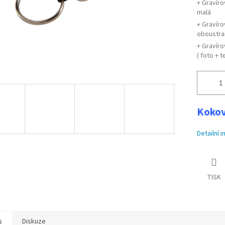
+ Gravíro
malá
+ Gravíro
oboustran
+ Gravír
( foto + te
Kokov
Detailní 
TISK
s
Diskuze