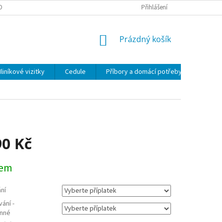
OBNÍCH ÚDAJŮ
Přihlášení
NÁKUPNÍ
Prázdný košík
KOŠÍK
liníkové vizitky
Cedule
Příbory a domácí potřeby
Sklen
90 Kč
dem
ní
vání -
nné