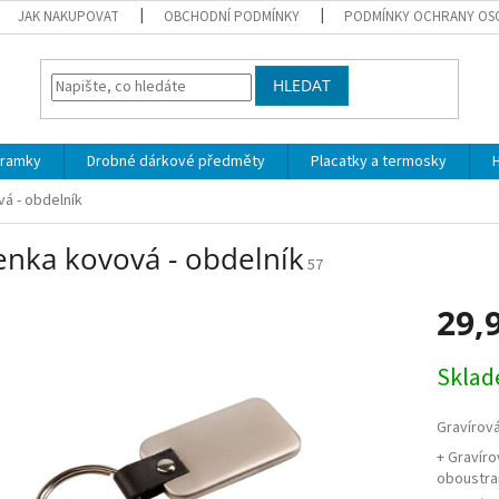
JAK NAKUPOVAT
OBCHODNÍ PODMÍNKY
PODMÍNKY OCHRANY OS
HLEDAT
áramky
Drobné dárkové předměty
Placatky a termosky
H
vá - obdelník
enka kovová - obdelník
57
29,
Měrná
Skla
cena:
Gravírová
+ Gravíro
oboustra