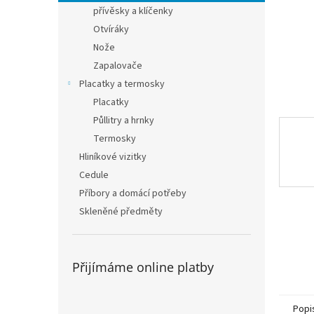
n
přívěsky a klíčenky
e
Otvíráky
l
Nože
Zapalovače
Placatky a termosky
Placatky
Půllitry a hrnky
Termosky
Hliníkové vizitky
Cedule
Příbory a domácí potřeby
Skleněné předměty
Přijímáme online platby
Popi