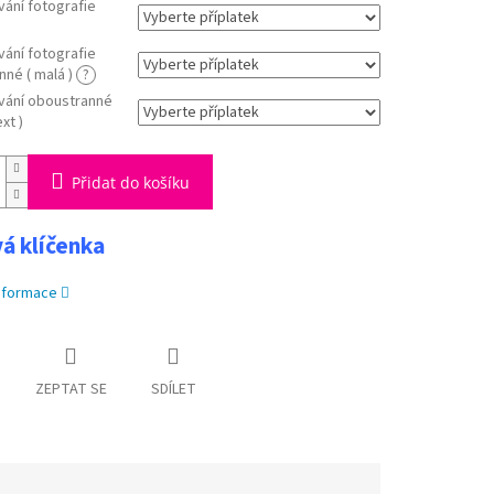
vání fotografie
vání fotografie
né ( malá )
?
ování oboustranné
xt )
Přidat do košíku
á klíčenka
informace
ZEPTAT SE
SDÍLET