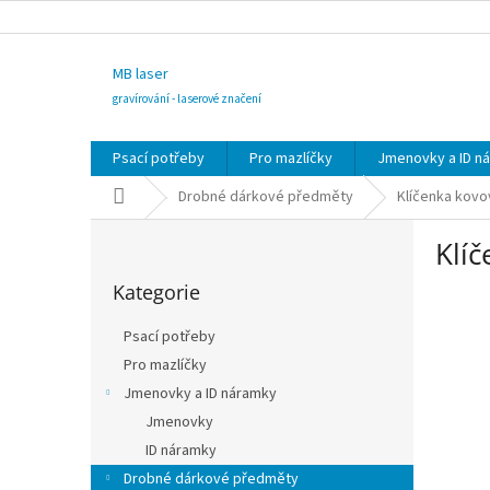
Přejít
na
obsah
MB laser
gravírování - laserové značení
Psací potřeby
Pro mazlíčky
Jmenovky a ID n
Domů
Drobné dárkové předměty
Klíčenka kovo
P
Klíč
o
Přeskočit
s
Kategorie
kategorie
t
r
Psací potřeby
a
Pro mazlíčky
n
Jmenovky a ID náramky
n
í
Jmenovky
p
ID náramky
a
Drobné dárkové předměty