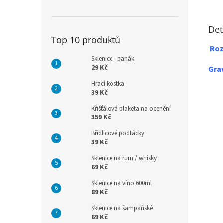
Det
Top 10 produktů
Roz
Sklenice - panák
29 Kč
Grav
Hrací kostka
39 Kč
Křišťálová plaketa na ocenění
359 Kč
Břidlicové podtácky
39 Kč
Sklenice na rum / whisky
69 Kč
Sklenice na víno 600ml
89 Kč
Sklenice na šampaňské
69 Kč