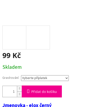
99 Kč
Měrná
Skladem
cena:
Gravírování
Přidat do košíku
Jmenovka - elox černý