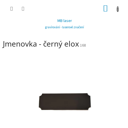
Přejít
NÁKUP
na
obsah
KOŠÍK
MB laser
gravírování - laserové značení
Jmenovka - černý elox
168