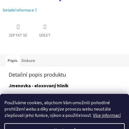
Detailní informace
ZEPTAT SE
SDÍLET
Popis
Diskuze
Detailní popis produktu
Jmenovka - eloxovaný hliník
Rozměr: 95 x 32 mm
Používáme cookies, abychom Vám umožnili pohodlné
prohlížení webu a díky analýze provozu webu neustále
zlepšovali jeho funkce, výkon a použitelnost.
Více informací
Z
á